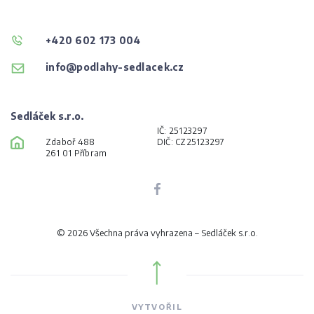
+420 602 173 004
info@podlahy-sedlacek.cz
Sedláček s.r.o.
IČ: 25123297
Zdaboř 488
DIČ: CZ25123297
261 01 Příbram
© 2026 Všechna práva vyhrazena – Sedláček s.r.o.
VYTVOŘIL