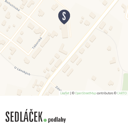
Leaflet
|
©
OpenStreetMap
contributors ©
CARTO