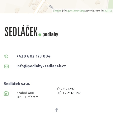
Leaflet
|
©
OpenStreetMap
contributors ©
CARTO
+420 602 173 004
info@podlahy-sedlacek.cz
Sedláček s.r.o.
IČ: 25123297
Zdaboř 488
DIČ: CZ25123297
261 01 Příbram